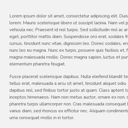
Lorem ipsum dolor sit amet, consectetur adipiscing elit. Duis
lorem. Mauris scelerisque libero ut suscipit lacinia. Nam vel 
vehicula nec. Praesent id nisl turpis. Sed sollicitudin nisl ac
eget, porttitor mattis diam. Suspendisse orci erat, sodales fr
cursus, tincidunt nunc vitae, dignissim leo. Donec sodales, 
nunc leo eu magna. Nunc ex turpis, posuere quis facilisis et, f
magna malesuada mollis. Donec magna sapien, luctus et pur
elementum pharetra feugiat.
Fusce placerat scelerisque dapibus. Nulla eleifend blandi
tellus erat, malesuada a arcu sit amet, tincidunt aliquet odi
dapibus nisl, sed finibus tortor justo at quam. Class aptent t
inceptos himenaeos. Nam non metus auctor, ornare ex non, s
pharetra turpis ullamcorper non. Cras malesuada consequat l
varius diam, sed rhoncus ex efficitur nec. Aliquam condimen
urna consequat mollis in in tortor.