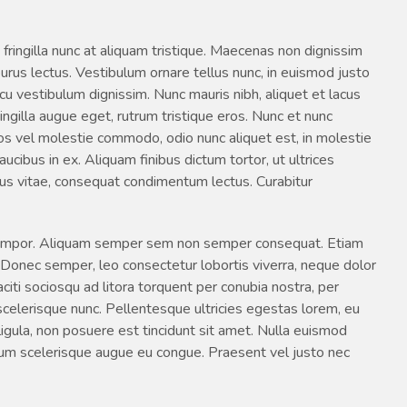
 fringilla nunc at aliquam tristique. Maecenas non dignissim
purus lectus. Vestibulum ornare tellus nunc, in euismod justo
 arcu vestibulum dignissim. Nunc mauris nibh, aliquet et lacus
ingilla augue eget, rutrum tristique eros. Nunc et nunc
eros vel molestie commodo, odio nunc aliquet est, in molestie
aucibus in ex. Aliquam finibus dictum tortor, ut ultrices
us vitae, consequat condimentum lectus. Curabitur
t tempor. Aliquam semper sem non semper consequat. Etiam
o. Donec semper, leo consectetur lobortis viverra, neque dolor
aciti sociosqu ad litora torquent per conubia nostra, per
celerisque nunc. Pellentesque ultricies egestas lorem, eu
igula, non posuere est tincidunt sit amet. Nulla euismod
tum scelerisque augue eu congue. Praesent vel justo nec