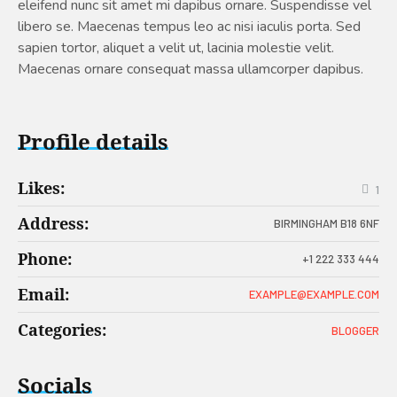
eleifend nunc sit amet mi dapibus ornare. Suspendisse vel
libero se. Maecenas tempus leo ac nisi iaculis porta. Sed
sapien tortor, aliquet a velit ut, lacinia molestie velit.
Maecenas ornare consequat massa ullamcorper dapibus.
Profile details
Likes:
1
Address:
BIRMINGHAM B18 6NF
Phone:
+1 222 333 444
Email:
EXAMPLE@EXAMPLE.COM
Categories:
BLOGGER
Socials