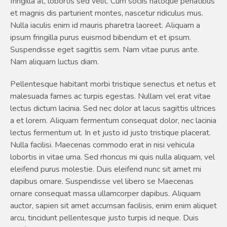
fringilla at, lobortis sed velit. Cum sociis natoque penatibus
et magnis dis parturient montes, nascetur ridiculus mus.
Nulla iaculis enim id mauris pharetra laoreet. Aliquam a
ipsum fringilla purus euismod bibendum et et ipsum.
Suspendisse eget sagittis sem. Nam vitae purus ante.
Nam aliquam luctus diam.
Pellentesque habitant morbi tristique senectus et netus et
malesuada fames ac turpis egestas. Nullam vel erat vitae
lectus dictum lacinia. Sed nec dolor at lacus sagittis ultrices
a et lorem. Aliquam fermentum consequat dolor, nec lacinia
lectus fermentum ut. In et justo id justo tristique placerat.
Nulla facilisi. Maecenas commodo erat in nisi vehicula
lobortis in vitae urna. Sed rhoncus mi quis nulla aliquam, vel
eleifend purus molestie. Duis eleifend nunc sit amet mi
dapibus ornare. Suspendisse vel libero se Maecenas
ornare consequat massa ullamcorper dapibus. Aliquam
auctor, sapien sit amet accumsan facilisis, enim enim aliquet
arcu, tincidunt pellentesque justo turpis id neque. Duis